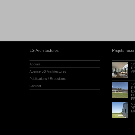
LG Architectures
Projets rece
Accueil
12
R
Agence LG Architectures
A
Publications / Expositions
12
Contact
R
E
É
P
5.
Y
M