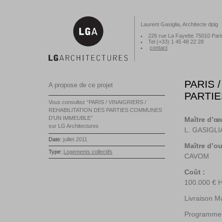
Laurent Gasiglia, Architecte dplg
226 rue La Fayette 75010 Pari
Tel (+33) 1 45 48 22 28
contact
PARIS 
A propose de ce projet
PARTI
Vous consultez “PARIS / VINAIGRIERS /
REHABILITATION DES PARTIES COMMUNES
D’UN IMMEUBLE”
Maître d’œ
sur LG Architectures
L. GASIGLI
Date:
juillet 2011
Maître d’o
Type:
Logements collectifs
CAVOM
Coût :
100.000 € 
Livraison M
Programme d